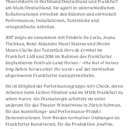
Theoretikerin in Dortmund/Deutschland und Frankfurt
am Main/Deutschland. Sie agiert in unterschiedlichen
Kollaborationen zwischen den Künsten und entwickelt
Performances, Installationen, Tanzstücke und
ortsspezifische Arbeiten.
2017 zeigte sie zusammen mit Frédéric De Carlo, Joana
Tischkau, René Alejandro Huari Mateus und Zwoisy
Mears-Clarke das Tanzstück
Hors de Combat
im
Frankfurt LAB und 2016 im Rahmen des Frankfurter
Implantieren-Festivals
Land/Horses / »the feel of horses
long before horses enter the scene«
auf der inzwischen
abgerissenen Frankfurter Galopprennbahn.
Sie ist Mitglied der Performancegruppe Arty Chock, deren
Arbeiten beim Lichter Filmfest und im MMK Frankfurt zu
sehen waren. Als Dramaturgin arbeitete sie unter
anderem für das Theater Winkelwiese in Zürich/Schweiz,
für das Ausstellungs- und Performance-Projekt
Demonstrationen. Vom Werden normativer Ordnungen
im
Frankfurter Kunstverein, für die Produktion
Josefine,