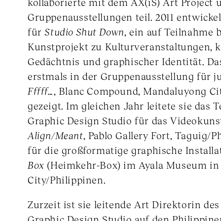
kollaborierte mit dem AX(iS) Art Project
Gruppenausstellungen teil. 2011 entwicke
für
Studio Shut Down
, ein auf Teilnahme 
Kunstprojekt zu Kulturveranstaltungen, 
Gedächtnis und graphischer Identität. Da
erstmals in der Gruppenausstellung für j
Fffff…
, Blanc Compound, Mandaluyong Cit
gezeigt. Im gleichen Jahr leitete sie das
Graphic Design Studio für das Videokuns
Align/Meant
, Pablo Gallery Fort, Taguig/
für die großformatige graphische Installa
Box
(Heimkehr-Box) im Ayala Museum in
City/Philippinen.
Zurzeit ist sie leitende Art Direktorin d
Graphic Design Studio auf den Philippine