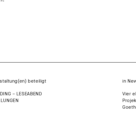
staltung(en) beteiligt
in Ne
DING – LESEABEND
Vier e
LLUNGEN
Proje
Goethe