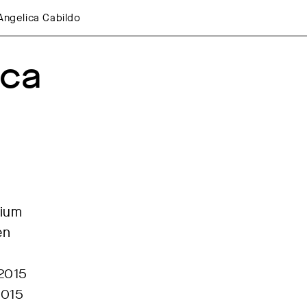
Angelica Cabildo
ca 
dium
en
5
 2015
2015