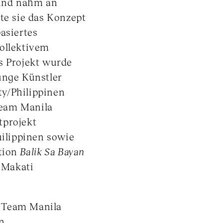
 und nahm an
lte sie das Konzept
basiertes
kollektivem
s Projekt wurde
unge Künstler
y/Philippinen
 Team Manila
tprojekt
Philippinen sowie
tion
Balik Sa Bayan
 Makati
es Team Manila
n.