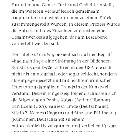
Formaten und Genres Texte und Gedichte erstellt,
die im weiteren Verlauf jedoch gemeinsam
fragmentiert und wiederum neu zu einem Stück
zusammengestellt wurden. In diesem Prozess wurde
die Autorschaft des Einzelnen zugunsten eines
Gesamtwerkes aufgegeben, das am Leseabend
vorgestellt werden soll.
Der Titel
bad reading
bezieht sich auf den Begriff
»bad painting«, eine Strömung in der Bildenden
Kunst aus den 1970er Jahren in den USA, die sich
nicht als amateurhaft oder sogar schlecht, sondern
als entgegengesetzt und mit leichtem ironischen
Unterton zu damaligen Trends in der Kunstwelt
verstand. Diesem Fingerzeig folgend schlossen sich
die Stipendiaten Rasha Abbas (Syrien/Libanon),
Dan Boehl (USA), Vanessa Emde (Deutschland),
Márió Z. Nemes (Ungarn) und Sînziana Păltineanu
(Rumänien/Deutschland) zu einem
Autorenkollektiv zusammen und verließen für das
Experiment den gewohnten Raum ihrer