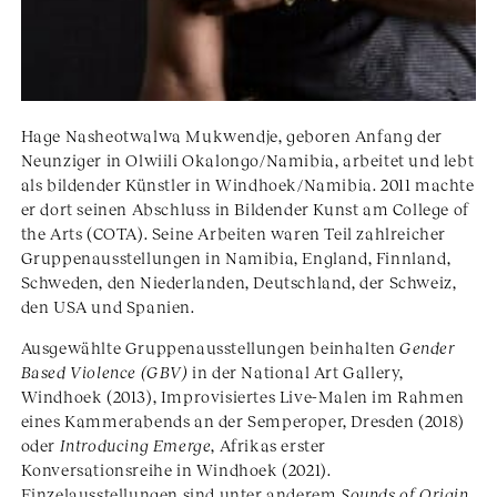
Hage Nasheotwalwa Mukwendje, geboren Anfang der
Neunziger in Olwiili Okalongo/Namibia, arbeitet und lebt
als bildender Künstler in Windhoek/Namibia. 2011 machte
er dort seinen Abschluss in Bildender Kunst am College of
the Arts (COTA). Seine Arbeiten waren Teil zahlreicher
Gruppenausstellungen in Namibia, England, Finnland,
Schweden, den Niederlanden, Deutschland, der Schweiz,
den USA und Spanien.
Ausgewählte Gruppenausstellungen beinhalten
Gender
Based Violence (GBV)
in der National Art Gallery,
Windhoek (2013), Improvisiertes Live-Malen im Rahmen
eines Kammerabends an der Semperoper, Dresden (2018)
oder
Introducing Emerge
, Afrikas erster
Konversationsreihe in Windhoek (2021).
Einzelausstellungen sind unter anderem
Sounds of Origin
,