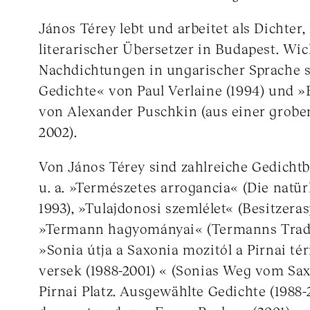
János Térey lebt und arbeitet als Dichter
literarischer Übersetzer in Budapest. Wic
Nachdichtungen in ungarischer Sprache s
Gedichte« von Paul Verlaine (1994) und 
von Alexander Puschkin (aus einer grobe
2002).
Von János Térey sind zahlreiche Gedicht
u. a. »Természetes arrogancia« (Die natür
1993), »Tulajdonosi szemlélet« (Besitzeras
»Termann hagyományai« (Termanns Tradit
»Sonia útja a Saxonia mozitól a Pirnai tér
versek (1988-2001) « (Sonias Weg vom Sa
Pirnai Platz. Ausgewählte Gedichte (1988-