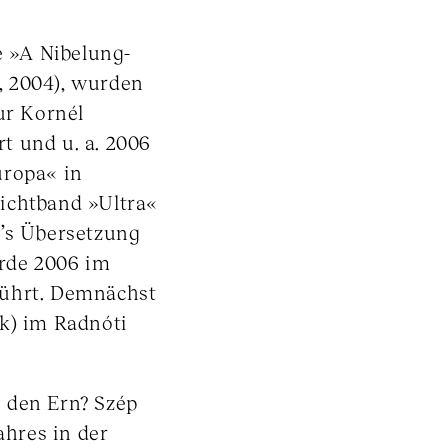
e »A Nibelung-
, 2004), wurden
r Kornél
t und u. a. 2006
uropa« in
ichtband »Ultra«
y’s Übersetzung
rde 2006 im
führt. Demnächst
ik) im Radnóti
a. den Ern? Szép
ahres in der