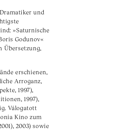
, Dramatiker und
htigste
ind: »Saturnische
»Boris Godunov«
n Übersetzung,
bände erschienen,
liche Arroganz,
pekte, 1997),
ionen, 1997),
ig. Válogatott
xonia Kino zum
2001), 2003) sowie