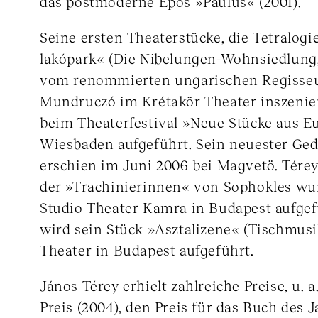
das postmoderne Epos »Paulus« (2001).
Seine ersten Theaterstücke, die Tetralogi
lakópark« (Die Nibelungen-Wohnsiedlung
vom renommierten ungarischen Regisseu
Mundruczó im Krétakör Theater inszenier
beim Theaterfestival »Neue Stücke aus E
Wiesbaden aufgeführt. Sein neuester Ged
erschien im Juni 2006 bei Magvetö. Tére
der »Trachinierinnen« von Sophokles wu
Studio Theater Kamra in Budapest aufge
wird sein Stück »Asztalizene« (Tischmus
Theater in Budapest aufgeführt.
János Térey erhielt zahlreiche Preise, u. 
Preis (2004), den Preis für das Buch des J