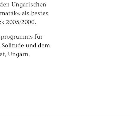
 den Ungarischen
amaták« als bestes
ck 2005/2006.
chprogramms für
s Solitude und dem
st, Ungarn.