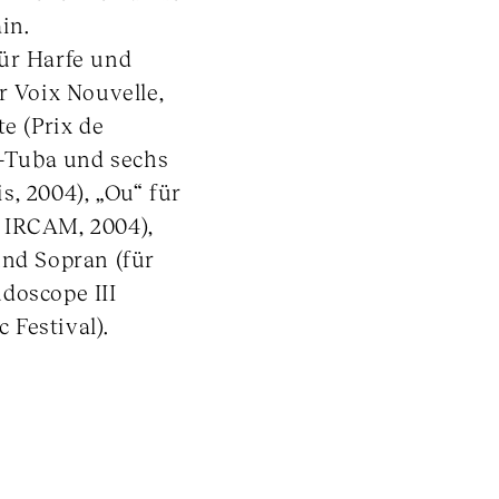
in.
für Harfe und
r Voix Nouvelle,
e (Prix de
o-Tuba und sechs
s, 2004), „Ou“ für
 IRCAM, 2004),
und Sopran (für
doscope III
 Festival).