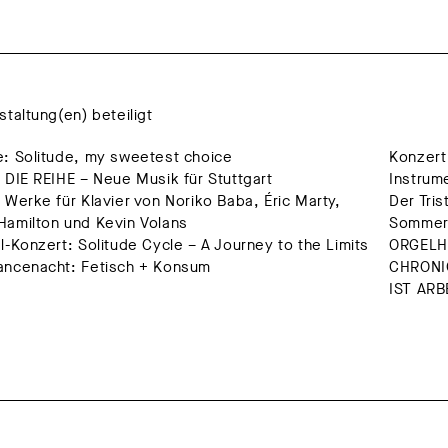
staltung(en) beteiligt
: Solitude, my sweetest choice
Konzert
 DIE REIHE – Neue Musik für Stuttgart
Instrum
 Werke für Klavier von Noriko Baba, Éric Marty,
Der Tri
Hamilton und Kevin Volans
Sommer 
l-Konzert: Solitude Cycle – A Journey to the Limits
ORGELH
ancenacht: Fetisch + Konsum
CHRONI
IST ARB