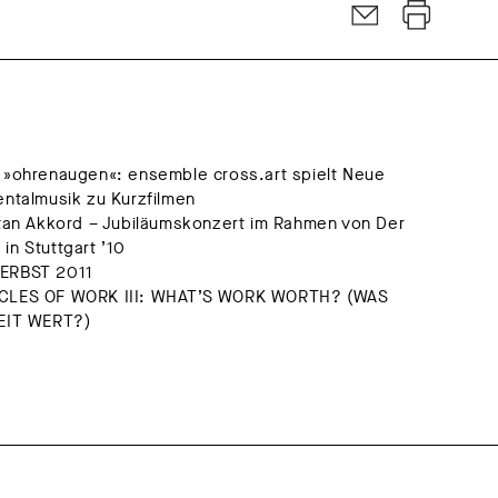
 »ohrenaugen«: ensemble cross.art spielt Neue
entalmusik zu Kurzfilmen
stan Akkord – Jubiläumskonzert im Rahmen von Der
in Stuttgart ’10
ERBST 2011
CLES OF WORK III: WHAT’S WORK WORTH? (WAS
EIT WERT?)