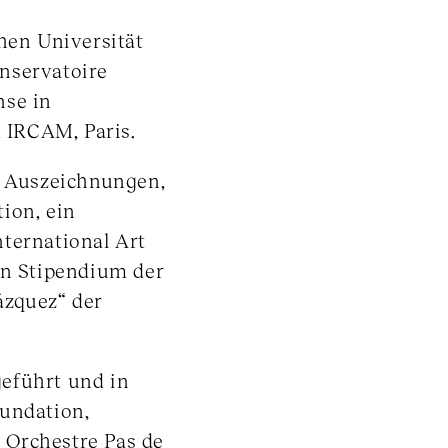
chen Universität
nservatoire
nse in
 IRCAM, Paris.
d Auszeichnungen,
ion, ein
ternational Art
in Stipendium der
zquez“ der
eführt und in
oundation,
 Orchestre Pas de