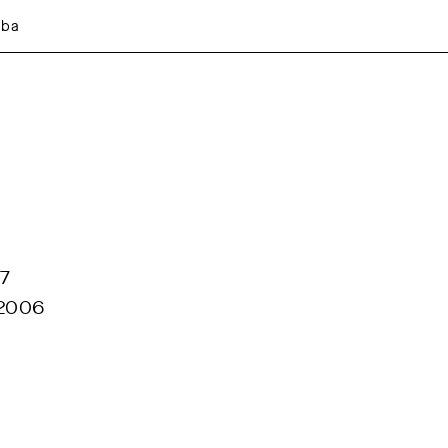
aba
7
 2006