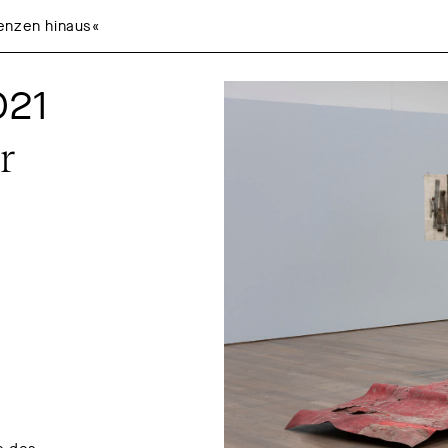
enzen hinaus«
021
 