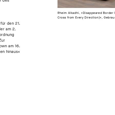
e des
Rheim Alkadhi, »Disappeared Border 
Cross from Every Direction)«, Gebra
für den 21.
er am 2.
rordnung
Zur
own am 16.
en hinaus«