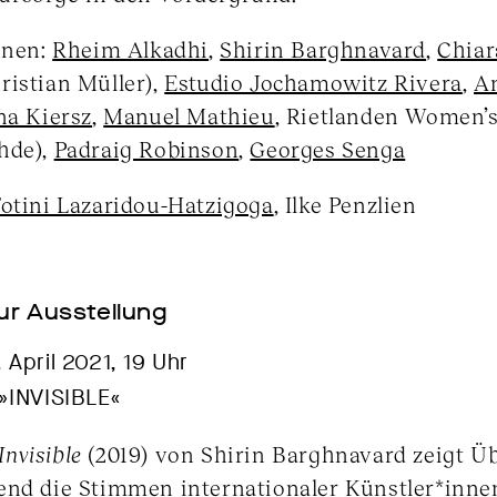
nnen:
Rheim Alkadhi
,
Shirin Barghnavard
,
Chiar
istian Müller),
Estudio Jochamowitz Rivera
,
An
na Kiersz
,
Manuel Mathieu
, Rietlanden Women’s 
hde),
Padraig Robinson
,
Georges Senga
otini Lazaridou-Hatzigoga
, Ilke Penzlien
ur Ausstellung
. April 2021, 19 Uhr
»INVISIBLE«
Invisible
(2019) von Shirin Barghnavard zeigt Üb
end die Stimmen internationaler Künstler*inne