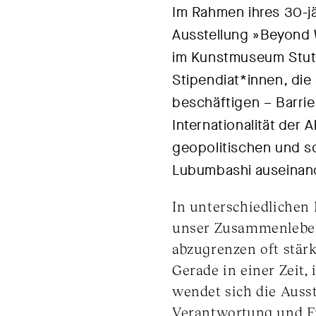
Im Rahmen ihres 30-jä
Ausstellung »Beyond W
im Kunstmuseum Stuttg
Stipendiat*innen, die
beschäftigen – Barrier
Internationalität der
geopolitischen und s
Lubumbashi auseinan
In unterschiedlichen
unser Zusammenleben
abzugrenzen oft stär
Gerade in einer Zeit,
wendet sich die Auss
Verantwortung und F