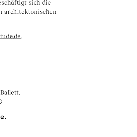
schäftigt sich die
en architektonischen
tude.de
.
allett.
G
e.