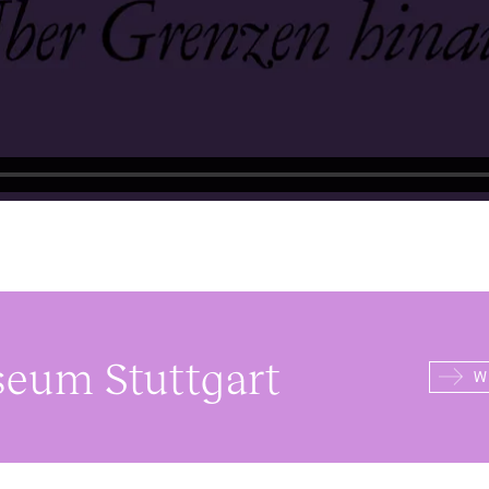
eum Stuttgart
W