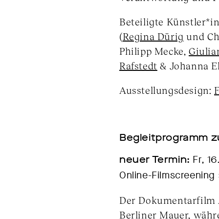
Beteiligte Künstler*i
(
Regina Dürig
und Chr
Philipp Mecke,
Giulia
Rafstedt
& Johanna E
Ausstellungsdesign:
F
Begleitprogramm z
neuer Termin:
Fr, 16
Online-Filmscreening
Der Dokumentarfilm
Berliner Mauer, währ