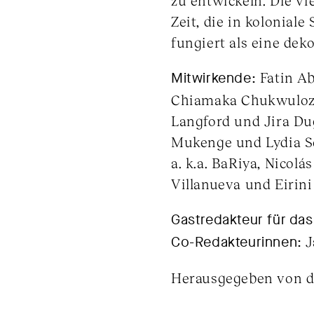
zu entwickeln. Die v
Zeit, die in kolonial
fungiert als eine dek
Mitwirkende:
Fatin A
Chiamaka Chukwulozie
Langford und Jira Du
Mukenge und Lydia S
a. k.a. BaRiya, Nicol
Villanueva und Eirin
Gastredakteur für das
Co-Redakteurinnen:
J
Herausgegeben von de