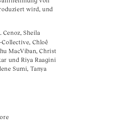
er Wahrnehmung von
produziert wird, und
. Cenoz, Sheila
Collective, Chloê
shu MacViban, Christ
ar und Riya Raagini
elene Sumi, Tanya
ore