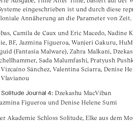
ierte Ausgabe, Time After Time, basiert auf d
e Systeme eingeschrieben ist und durch diese re
oloniale Annäherung an die Parameter von Zeit.
bbas, Camila de Caux und Eric Macedo, Nadine K
, BF, Jazmina Figueroa, Wanjeri Gakuru, HuM-
guid (Fantasia Malware), Zahra Malkani, Dzeka
chellhammer, Sada Malumfashi, Pratyush Pushk
ás Vizcaíno Sánchez, Valentina Sciarra, Denise H
i Vlavianou
 Solitude Journal 4:
Dzekashu MacViban
azmina Figueroa und Denise Helene Sumi
r Akademie Schloss Solitude, Elke aus dem Mo